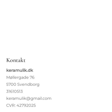
Kopper
Drop 8. j
Borddæ
Bolig
Specialb
Kontakt
Om Kera
keramulik.dk
Møllergade 76
Kurser
5700 Svendborg
31610513
keramulik@gmail.com
CVR: 42792025