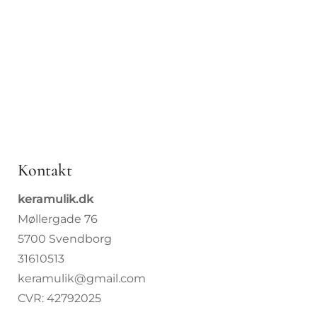
Kopper
Drop 8. j
Borddæ
Bolig
Specialb
Kontakt
Om Kera
keramulik.dk
Møllergade 76
Kurser
5700 Svendborg
31610513
keramulik@gmail.com
CVR: 42792025