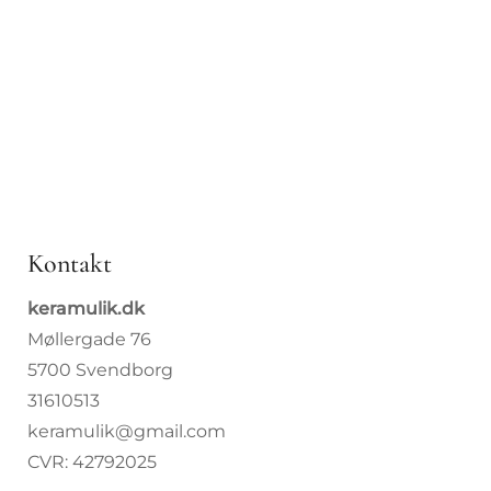
Kopper
Drop 8. j
Borddæ
Bolig
Specialb
Kontakt
Om Kera
keramulik.dk
Møllergade 76
Kurser
5700 Svendborg
31610513
keramulik@gmail.com
CVR: 42792025