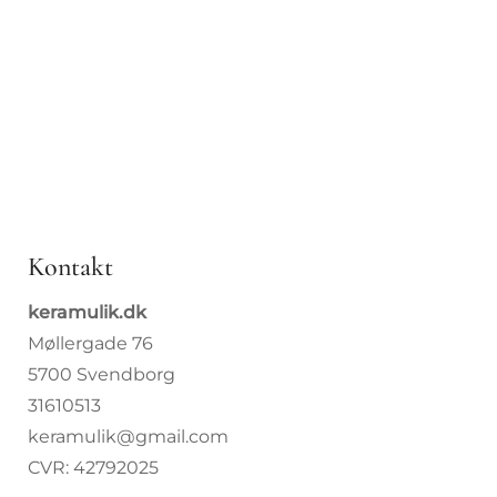
Kopper
Drop 8. j
Borddæ
Bolig
Specialb
Kontakt
Om Kera
keramulik.dk
Møllergade 76
Kurser
5700 Svendborg
31610513
keramulik@gmail.com
CVR: 42792025